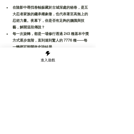
在陰影中尋找卷軸
躲藏於古城深處的秘卷，是五
大忍者家族的繼承權象徵，也代表著至高無上的
忍術力量。夜幕下，你是否有足夠的膽識與技
藝，解開這段傳說？
每一次旋轉，都是一場修行
透過 243 種基本中獎
方式逐步進階，直到達到驚人的 7776 種——每
一轉都可能開啟史詩結局。
穩健收割，引領勝利
以高達 96.97% 的玩家回報
進入遊戲
率作為後盾，享受有品質、有安全感的遊戲過
程。
平衡刺激，豐富體驗
中波動配置意味著你能在獲
得穩定回報的同時，也迎來激昂的高額回饋時
刻。