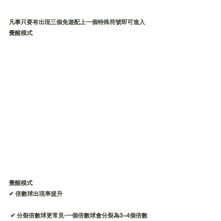
凡事只要有出現三個免遊配上一個特殊符號即可進入
覺醒模式
覺醒模式
✔ 倍數球出現率提升
 ✔ 分裂倍數球更常見-一個倍數球會分裂為3~4個倍數