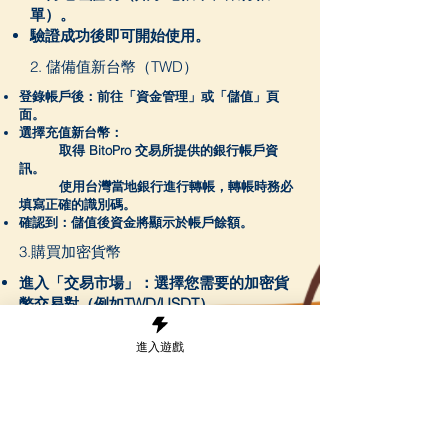
單）。
驗證成功後即可開始使用。
2. 儲備值新台幣（TWD）
登錄帳戶後：前往「資金管理」或「儲值」頁
面。
選擇充值新台幣：
取得 BitoPro 交易所提供的銀行帳戶資
訊。
使用台灣當地銀行進行轉帳，轉帳時務必
填寫正確的識別碼。
確認到：儲值後資金將顯示於帳戶餘額。
3.購買加密貨幣
進入「交易市場」：選擇您需要的加密貨
幣交易對（例如TWD/USDT）。
已下訂單：
輸入購買金額或數量。
進入遊戲
選擇即時交易（市價單）或限價單。
完成交易：交易完成後，所購買的加密貨
幣將存入您的 BitoPro 錢包。
4. 提現